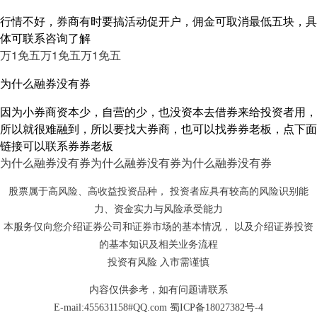
行情不好，券商有时要搞活动促开户，佣金可取消最低五块，具
体可联系咨询了解
万1免五
万1免五
万1免五
为什么融券没有券
因为小券商资本少，自营的少，也没资本去借券来给投资者用，
所以就很难融到，所以要找大券商，也可以找券券老板，点下面
链接可以联系券券老板
为什么融券没有券
为什么融券没有券
为什么融券没有券
股票属于高风险、高收益投资品种， 投资者应具有较高的风险识别能
力、资金实力与风险承受能力
本服务仅向您介绍证券公司和证券市场的基本情况， 以及介绍证券投资
的基本知识及相关业务流程
投资有风险 入市需谨慎
内容仅供参考，如有问题请联系
E-mail:455631158#QQ.com
蜀ICP备18027382号-4