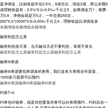
盖净佣金，比如收益年化2.5%，8成仓位，现金2成，那么余额2
成理财收益有：2.5%*0.2=0.5%=千分之5，如果佣金万1，规费
万0.8，净佣金就是万0.2，一年交易250次，
250*0.2/10000*0.8=0.004=千分之4，理财收益比净佣金多
余额增值
余额增值
余额增值
融资利息怎么算
融资利息按天算，当天融当天还不要利息，算尾不算头
融资利息怎么算
融资利息怎么算
融资利息怎么算
融券t0券源
融券t0券源要找券源多的券商，我们这有大券商合作渠道，
1500多只股票可以预约
融券t0券源
融券t0券源
融券t0券源
约券T+0
约券也叫锁券，就是你想要某些券可以向券商预约，约到后在一
定期限内就你一个人用,开通融券融券后有50万资产就可以申请