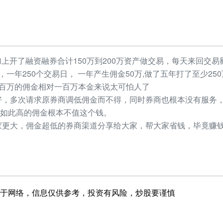
加上开了融资融券合计150万到200万资产做交易，每天来回交易额
元，一年250个交易日， 一年产生佣金50万,做了五年打了至少2
，几百万的佣金相对一百万本金来说太可怕人了
，多次请求原券商调低佣金而不得，同时券商也根本没有服务，
如此高的佣金根本不值这个钱。
更大，佣金超低的券商渠道分享给大家，帮大家省钱，毕竟赚钱
于网络，信息仅供参考，投资有风险，炒股要谨慎