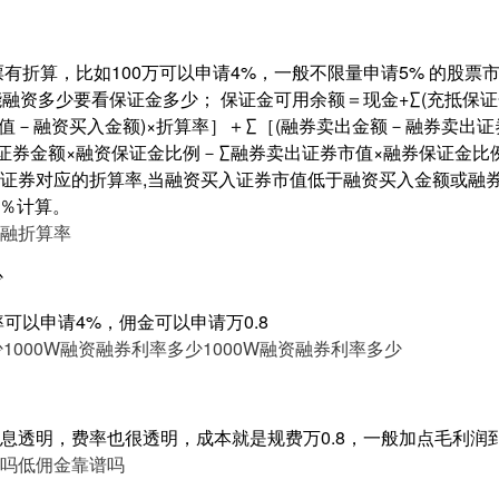
有折算，比如100万可以申请4%，一般不限量申请5% 的股票
能融资多少要看保证金多少； 保证金可用余额＝现金+∑(充抵保
市值－融资买入金额)×折算率］＋∑［(融券卖出金额－融券卖出证
证券金额×融资保证金比例－∑融券卖出证券市值×融券保证金比例
证券对应的折算率,当融资买入证券市值低于融资买入金额或融
0％计算。
融折算率
少
率可以申请4%，佣金可以申请万0.8
少
1000W融资融券利率多少
1000W融资融券利率多少
息透明，费率也很透明，成本就是规费万0.8，一般加点毛利润
吗
低佣金靠谱吗