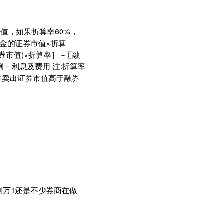
市值，如果折算率60%，
证金的证券市值×折算
券市值)×折算率］－∑融
－利息及费用 注:折算率
券卖出证券市值高于融券
到万1还是不少券商在做