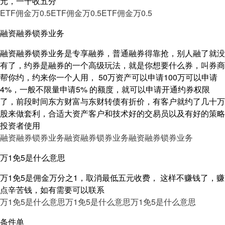
元，一千收五分
ETF佣金万0.5
ETF佣金万0.5
ETF佣金万0.5
融资融券锁券业务
融资融券锁券业务是专享融券，普通融券得靠抢，别人融了就没
有了，约券是融券的一个高级玩法，就是你想要什么券，叫券商
帮你约，约来你一个人用， 50万资产可以申请100万可以申请
4%，一般不限量申请5% 的额度，就可以申请开通约券权限
了，前段时间东方财富与东财转债有折价，有客户就约了几十万
股来做套利，合适大资产客户和技术好的交易员以及有好的策略
投资者使用
融资融券锁券业务
融资融券锁券业务
融资融券锁券业务
万1免5是什么意思
万1免5是佣金万分之1，取消最低五元收费， 这样不赚钱了，赚
点辛苦钱，如有需要可以联系
万1免5是什么意思
万1免5是什么意思
万1免5是什么意思
条件单