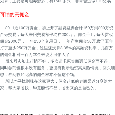
划算，主要是可融券源多，有1500多只，非常合适做T+0交易
可怕的高佣金
2011近100万资金，加上开了融资融券合计150万到200万资
产做交易，每天来回交易额平均在200万， 佣金千1，每天贡献
佣金2000元，一年250个交易日， 一年产生佣金50万,做了五年
打了至少250万佣金，这里还没算8.35%的高融资利率，几百万
的佣金相对一百万本金来说太可怕人了
后来股灾加上行情不好，多次请求原券商调低佣金而不得，
同时券商也根本没有服务，更没有提示融资高风险情况，回头细
想，券商收如此高的佣金根本不值这个钱。
所以才寻找到现在这家更大，佣金超低的券商渠道分享给大
家，帮大家省钱，毕竟赚钱不易，省出来的是自己的。