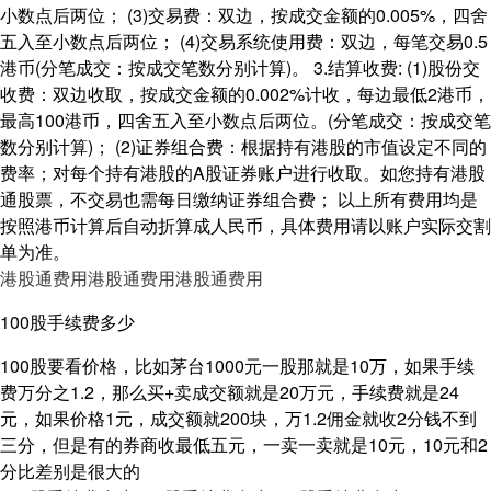
小数点后两位； (3)交易费：双边，按成交金额的0.005%，四舍
五入至小数点后两位； (4)交易系统使用费：双边，每笔交易0.5
港币(分笔成交：按成交笔数分别计算)。 3.结算收费: (1)股份交
收费：双边收取，按成交金额的0.002%计收，每边最低2港币，
最高100港币，四舍五入至小数点后两位。(分笔成交：按成交笔
数分别计算)； (2)证券组合费：根据持有港股的市值设定不同的
费率；对每个持有港股的A股证券账户进行收取。如您持有港股
通股票，不交易也需每日缴纳证券组合费； 以上所有费用均是
按照港币计算后自动折算成人民币，具体费用请以账户实际交割
单为准。
港股通费用
港股通费用
港股通费用
100股手续费多少
100股要看价格，比如茅台1000元一股那就是10万，如果手续
费万分之1.2，那么买+卖成交额就是20万元，手续费就是24
元，如果价格1元，成交额就200块，万1.2佣金就收2分钱不到
三分，但是有的券商收最低五元，一卖一卖就是10元，10元和2
分比差别是很大的