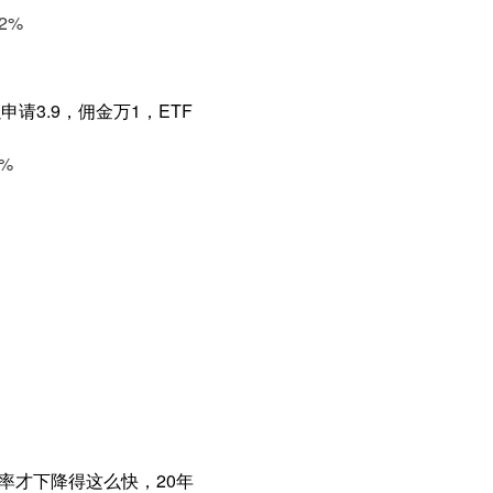
2%
请3.9，佣金万1，ETF
%
率才下降得这么快，20年