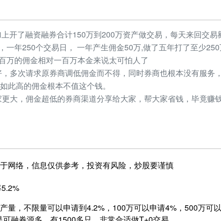
加上开了融资融券合计150万到200万资产做交易，每天来回交易额
元，一年250个交易日， 一年产生佣金50万,做了五年打了至少2
，几百万的佣金相对一百万本金来说太可怕人了
，多次请求原券商调低佣金而不得，同时券商也根本没有服务，
如此高的佣金根本不值这个钱。
更大，佣金超低的券商渠道分享给大家，帮大家省钱，毕竟赚钱
于网络，信息仅供参考，投资有风险，炒股要谨慎
5.2%
量，不限量可以申请到4.2%，100万可以申请4%，500万可以申
是可融券源多，有1500多只，非常合适做T+0交易