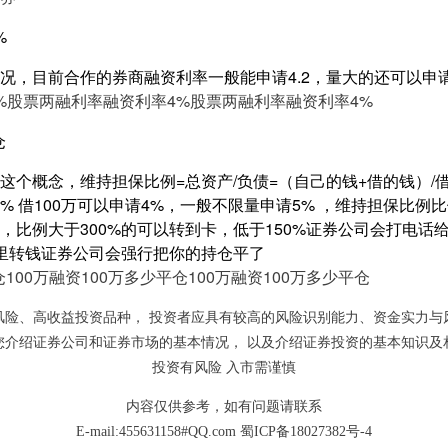
%
况，目前合作的券商融资利率一般能申请4.2，量大的还可以申
%
股票两融利率融资利率4%
股票两融利率融资利率4%
仓
这个概念，维持担保比例=总资产/负债=（自己的钱+借的钱）/借
% 借100万可以申请4%，一般不限量申请5% ，维持担保比例
=200%，比例大于300%的可以转到卡，低于150%证券公司会打
户里转钱证券公司会强行把你的持仓平了
仓
100万融资100万多少平仓
100万融资100万多少平仓
风险、高收益投资品种， 投资者应具有较高的风险识别能力、资金实力与
您介绍证券公司和证券市场的基本情况， 以及介绍证券投资的基本知识及
投资有风险 入市需谨慎
内容仅供参考，如有问题请联系
E-mail:455631158#QQ.com
蜀ICP备18027382号-4