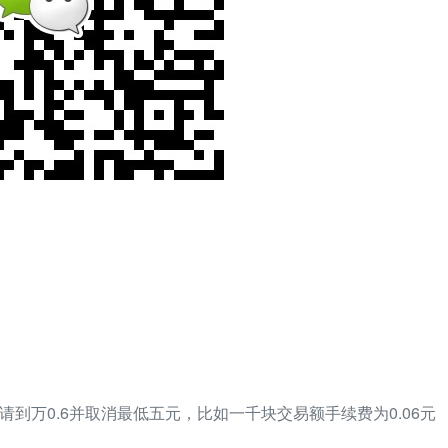
请到万0.6并取消最低五元，比如一千块交易额手续费为0.06元