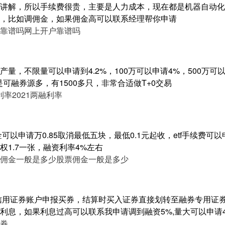
讲解，所以手续费很贵，主要是人力成本，现在都是机器自动化
，比如调佣金，如果佣金高可以联系经理帮你申请
靠谱吗
网上开户靠谱吗
量，不限量可以申请到4.2%，100万可以申请4%，500万可以申
是可融券源多，有1500多只，非常合适做T+0交易
利率
2021两融利率
以申请万0.85取消最低五块，最低0.1元起收，etf手续费可以申
1.7一张，融资利率4%左右
佣金一般是多少
股票佣金一般是多少
信用证券账户申报买券，结算时买入证券直接划转至融券专用证
利息，如果利息过高可以联系我申请调到融资5%,量大可以申请
券