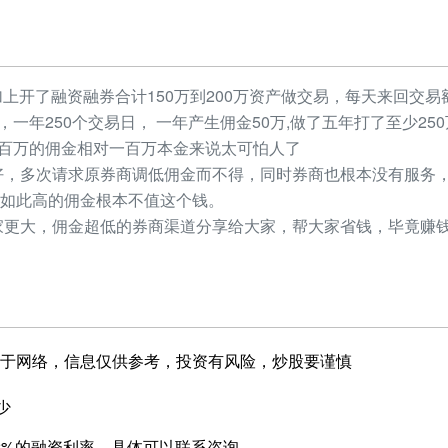
加上开了融资融券合计150万到200万资产做交易，每天来回交易额
元，一年250个交易日， 一年产生佣金50万,做了五年打了至少2
，几百万的佣金相对一百万本金来说太可怕人了
，多次请求原券商调低佣金而不得，同时券商也根本没有服务，
如此高的佣金根本不值这个钱。
更大，佣金超低的券商渠道分享给大家，帮大家省钱，毕竟赚钱
于网络，信息仅供参考，投资有风险，炒股要谨慎
少
.2%的融资利率，具体可以联系咨询