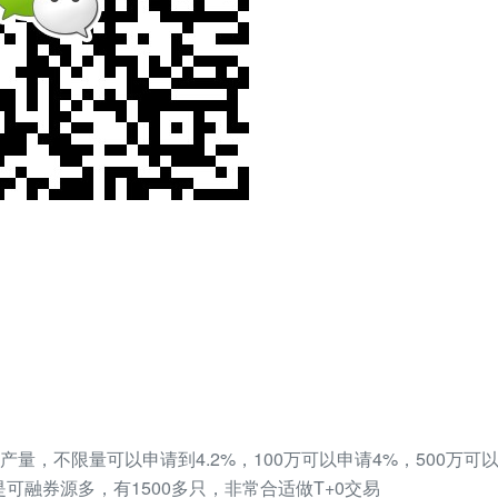
量，不限量可以申请到4.2%，100万可以申请4%，500万可以申
是可融券源多，有1500多只，非常合适做T+0交易