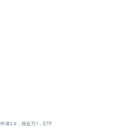
请3.9，佣金万1，ETF