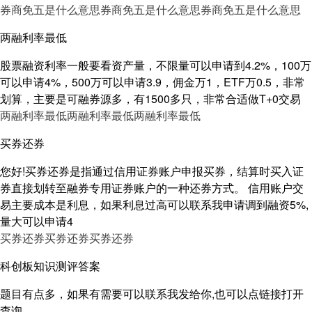
券商免五是什么意思
券商免五是什么意思
券商免五是什么意思
两融利率最低
股票融资利率一般要看资产量，不限量可以申请到4.2%，100万
可以申请4%，500万可以申请3.9，佣金万1，ETF万0.5，非常
划算，主要是可融券源多，有1500多只，非常合适做T+0交易
两融利率最低
两融利率最低
两融利率最低
买券还券
您好!买券还券是指通过信用证券账户申报买券，结算时买入证
券直接划转至融券专用证券账户的一种还券方式。 信用账户交
易主要成本是利息，如果利息过高可以联系我申请调到融资5%,
量大可以申请4
买券还券
买券还券
买券还券
科创板知识测评答案
题目有点多，如果有需要可以联系我发给你,也可以点链接打开
查询