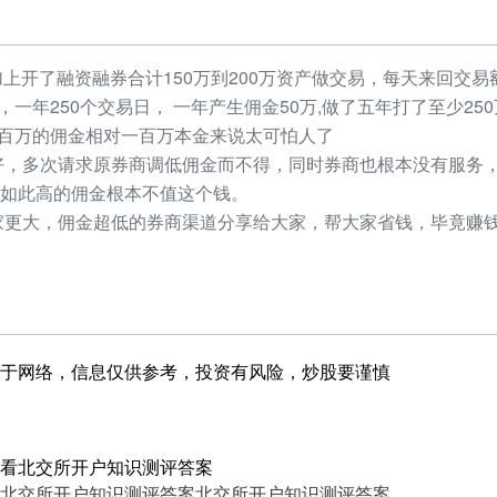
加上开了融资融券合计150万到200万资产做交易，每天来回交易额
元，一年250个交易日， 一年产生佣金50万,做了五年打了至少2
，几百万的佣金相对一百万本金来说太可怕人了
，多次请求原券商调低佣金而不得，同时券商也根本没有服务，
如此高的佣金根本不值这个钱。
更大，佣金超低的券商渠道分享给大家，帮大家省钱，毕竟赚钱
于网络，信息仅供参考，投资有风险，炒股要谨慎
看北交所开户知识测评答案
北交所开户知识测评答案
北交所开户知识测评答案