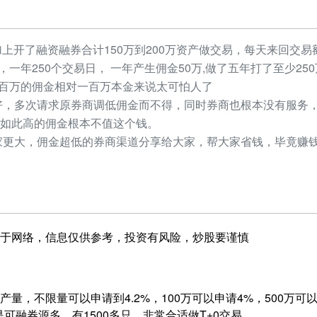
加上开了融资融券合计150万到200万资产做交易，每天来回交易额
元，一年250个交易日， 一年产生佣金50万,做了五年打了至少2
，几百万的佣金相对一百万本金来说太可怕人了
，多次请求原券商调低佣金而不得，同时券商也根本没有服务，
如此高的佣金根本不值这个钱。
更大，佣金超低的券商渠道分享给大家，帮大家省钱，毕竟赚钱
于网络，信息仅供参考，投资有风险，炒股要谨慎
量，不限量可以申请到4.2%，100万可以申请4%，500万可以申
是可融券源多，有1500多只，非常合适做T+0交易