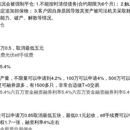
况会被强制平仓: 1.不能按时清偿债务(合约期限为6个月)； 2.
照约定追加担保物； 3.客户因自身原因导致其资产被司法机关采
行为能力、破产、解散等情况。
仓
到万0.5，取消最低五元
续费
光伏etf手续费
.4%
量，不限量可以申请到4.2%，100万可以申请4%，500万可以申
是可融券源多，有1500多只，非常合适做T+0交易
.4%
六百万资金融资融券利率5.4%
六百万资金融资融券利率5.4
以申请万0.85取消最低五块，最低0.1元起收，etf手续费可以申
1.7一张，融资利率4%左右
金
股票交易佣金