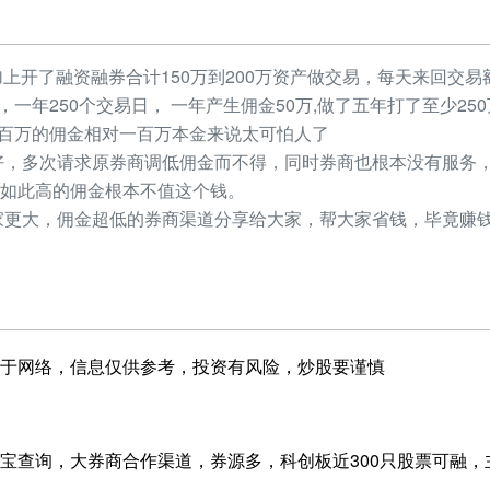
加上开了融资融券合计150万到200万资产做交易，每天来回交易额
元，一年250个交易日， 一年产生佣金50万,做了五年打了至少2
，几百万的佣金相对一百万本金来说太可怕人了
，多次请求原券商调低佣金而不得，同时券商也根本没有服务，
如此高的佣金根本不值这个钱。
更大，佣金超低的券商渠道分享给大家，帮大家省钱，毕竟赚钱
于网络，信息仅供参考，投资有风险，炒股要谨慎
宝查询，大券商合作渠道，券源多，科创板近300只股票可融，主