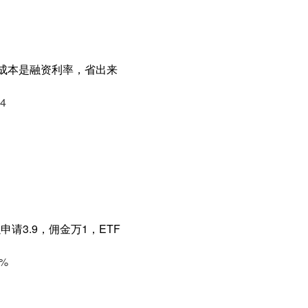
主要成本是融资利率，省出来
4
请3.9，佣金万1，ETF
%