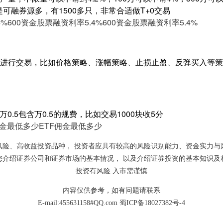
是可融券源多，有1500多只，非常合适做T+0交易
4%
600资金股票融资利率5.4%
600资金股票融资利率5.4%
进行交易，比如价格策略、涨幅策略、止损止盈、反弹买入等策
0.5包含万0.5的规费，比如交易1000块收5分
佣金最低多少
ETF佣金最低多少
风险、高收益投资品种， 投资者应具有较高的风险识别能力、资金实力与
您介绍证券公司和证券市场的基本情况， 以及介绍证券投资的基本知识及
投资有风险 入市需谨慎
内容仅供参考，如有问题请联系
E-mail:455631158#QQ.com
蜀ICP备18027382号-4