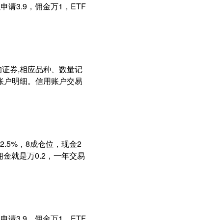
请3.9，佣金万1，ETF
的证券,相应品种、数量记
账户明细。信用账户交易
5%，8成仓位，现金2
净佣金就是万0.2，一年交易
请3.9，佣金万1，ETF