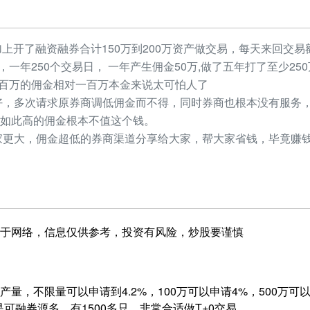
加上开了融资融券合计150万到200万资产做交易，每天来回交易额
元，一年250个交易日， 一年产生佣金50万,做了五年打了至少2
，几百万的佣金相对一百万本金来说太可怕人了
，多次请求原券商调低佣金而不得，同时券商也根本没有服务，
如此高的佣金根本不值这个钱。
更大，佣金超低的券商渠道分享给大家，帮大家省钱，毕竟赚钱
于网络，信息仅供参考，投资有风险，炒股要谨慎
量，不限量可以申请到4.2%，100万可以申请4%，500万可以申
是可融券源多，有1500多只，非常合适做T+0交易