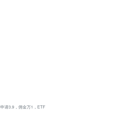
请3.9，佣金万1，ETF