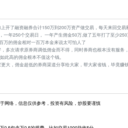
加上开了融资融券合计150万到200万资产做交易，每天来回交易额
元，一年250个交易日， 一年产生佣金50万,做了五年打了至少2
，几百万的佣金相对一百万本金来说太可怕人了
，多次请求原券商调低佣金而不得，同时券商也根本没有服务，
如此高的佣金根本不值这个钱。
更大，佣金超低的券商渠道分享给大家，帮大家省钱，毕竟赚钱
于网络，信息仅供参考，投资有风险，炒股要谨慎
0.5包含万0.5的规费，比如交易1000块收5分