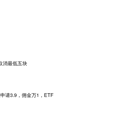
可取消最低五块
请3.9，佣金万1，ETF