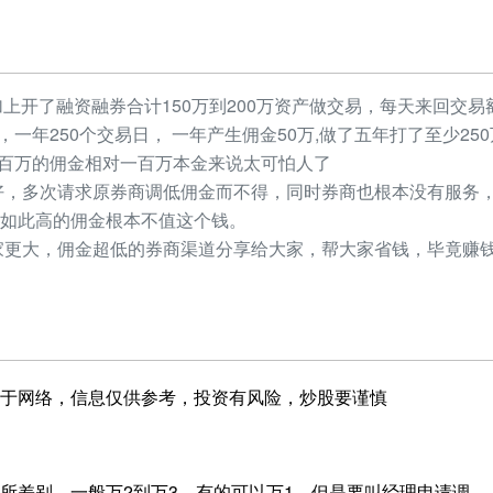
加上开了融资融券合计150万到200万资产做交易，每天来回交易额
元，一年250个交易日， 一年产生佣金50万,做了五年打了至少2
，几百万的佣金相对一百万本金来说太可怕人了
，多次请求原券商调低佣金而不得，同时券商也根本没有服务，
如此高的佣金根本不值这个钱。
更大，佣金超低的券商渠道分享给大家，帮大家省钱，毕竟赚钱
于网络，信息仅供参考，投资有风险，炒股要谨慎
所差别，一般万2到万3，有的可以万1，但是要叫经理申请调