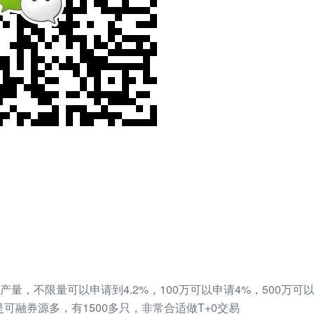
量，不限量可以申请到4.2%，100万可以申请4%，500万可以申
是可融券源多，有1500多只，非常合适做T+0交易