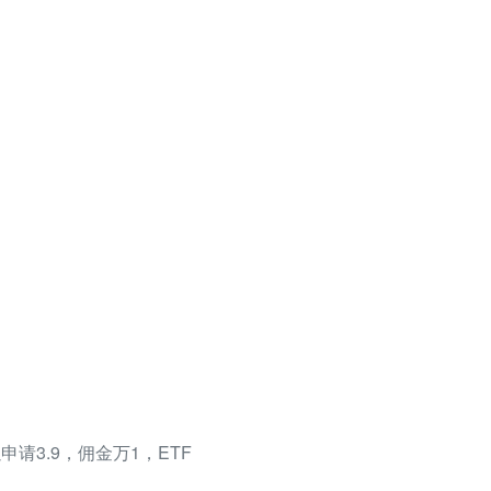
请3.9，佣金万1，ETF