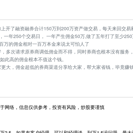
加上开了融资融券合计150万到200万资产做交易，每天来回交易额
元，一年250个交易日， 一年产生佣金50万,做了五年打了至少2
，几百万的佣金相对一百万本金来说太可怕人了
，多次请求原券商调低佣金而不得，同时券商也根本没有服务，
如此高的佣金根本不值这个钱。
更大，佣金超低的券商渠道分享给大家，帮大家省钱，毕竟赚钱
于网络，信息仅供参考，投资有风险，炒股要谨慎
万2.5，如果有客户经理，可以和经理谈，到万1.5没问题，量