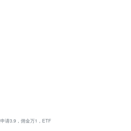
请3.9，佣金万1，ETF