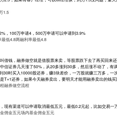
1.5
%，100万申请4，500万申请可以申请到3.9%
最低4.8
两融利率最低4.8
叫借钱，融券做空就是借股票来卖，等股票跌下去了再买回来还
中信证券几天涨了50%，从20多涨到30多，然后涨不动了，有
跌到30时买入10000股还券，赚3块差价，一万股就赚三万多，
是T+1还券，如果今天融券卖出，要明天才能用融券卖出的钱买
程
融券做空流程
，现有渠道可以申请取消最低五元，最低0.2元起，比如交易一
金佣金五元
场内基金佣金五元