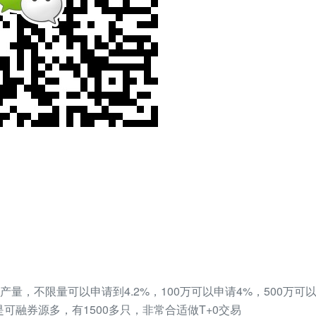
量，不限量可以申请到4.2%，100万可以申请4%，500万可以申
是可融券源多，有1500多只，非常合适做T+0交易