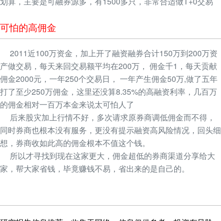
划算，主要是可融券源多，有1500多只，非常合适做T+0交易
可怕的高佣金
2011近100万资金，加上开了融资融券合计150万到200万资
产做交易，每天来回交易额平均在200万， 佣金千1，每天贡献
佣金2000元，一年250个交易日， 一年产生佣金50万,做了五年
打了至少250万佣金，这里还没算8.35%的高融资利率，几百万
的佣金相对一百万本金来说太可怕人了
后来股灾加上行情不好，多次请求原券商调低佣金而不得，
同时券商也根本没有服务，更没有提示融资高风险情况，回头细
想，券商收如此高的佣金根本不值这个钱。
所以才寻找到现在这家更大，佣金超低的券商渠道分享给大
家，帮大家省钱，毕竟赚钱不易，省出来的是自己的。