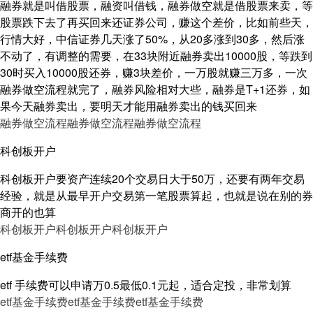
融券就是叫借股票，融资叫借钱，融券做空就是借股票来卖，等
股票跌下去了再买回来还证券公司，赚这个差价，比如前些天，
行情大好，中信证券几天涨了50%，从20多涨到30多，然后涨
不动了，有调整的需要，在33块附近融券卖出10000股，等跌到
30时买入10000股还券，赚3块差价，一万股就赚三万多，一次
融券做空流程就完了，融券风险相对大些，融券是T+1还券，如
果今天融券卖出，要明天才能用融券卖出的钱买回来
融券做空流程
融券做空流程
融券做空流程
科创板开户
科创板开户要资产连续20个交易日大于50万，还要有两年交易
经验，就是从最早开户交易第一笔股票算起，也就是说在别的券
商开的也算
科创板开户
科创板开户
科创板开户
etf基金手续费
etf 手续费可以申请万0.5最低0.1元起，适合定投，非常划算
etf基金手续费
etf基金手续费
etf基金手续费