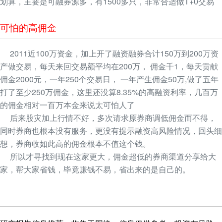
划算，主要是可融券源多，有1500多只，非常合适做T+0交易
可怕的高佣金
2011近100万资金，加上开了融资融券合计150万到200万资
产做交易，每天来回交易额平均在200万， 佣金千1，每天贡献
佣金2000元，一年250个交易日， 一年产生佣金50万,做了五年
打了至少250万佣金，这里还没算8.35%的高融资利率，几百万
的佣金相对一百万本金来说太可怕人了
后来股灾加上行情不好，多次请求原券商调低佣金而不得，
同时券商也根本没有服务，更没有提示融资高风险情况，回头细
想，券商收如此高的佣金根本不值这个钱。
所以才寻找到现在这家更大，佣金超低的券商渠道分享给大
家，帮大家省钱，毕竟赚钱不易，省出来的是自己的。