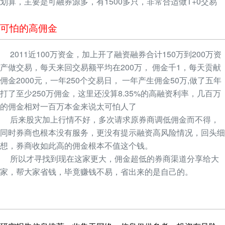
划算，主要是可融券源多，有1500多只，非常合适做T+0交易
可怕的高佣金
2011近100万资金，加上开了融资融券合计150万到200万资
产做交易，每天来回交易额平均在200万， 佣金千1，每天贡献
佣金2000元，一年250个交易日， 一年产生佣金50万,做了五年
打了至少250万佣金，这里还没算8.35%的高融资利率，几百万
的佣金相对一百万本金来说太可怕人了
后来股灾加上行情不好，多次请求原券商调低佣金而不得，
同时券商也根本没有服务，更没有提示融资高风险情况，回头细
想，券商收如此高的佣金根本不值这个钱。
所以才寻找到现在这家更大，佣金超低的券商渠道分享给大
家，帮大家省钱，毕竟赚钱不易，省出来的是自己的。