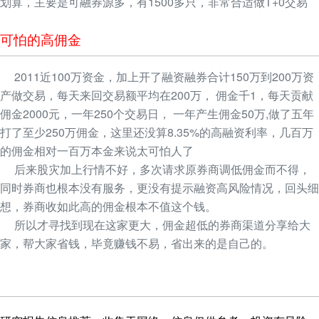
划算，主要是可融券源多，有1500多只，非常合适做T+0交易
可怕的高佣金
2011近100万资金，加上开了融资融券合计150万到200万资
产做交易，每天来回交易额平均在200万， 佣金千1，每天贡献
佣金2000元，一年250个交易日， 一年产生佣金50万,做了五年
打了至少250万佣金，这里还没算8.35%的高融资利率，几百万
的佣金相对一百万本金来说太可怕人了
后来股灾加上行情不好，多次请求原券商调低佣金而不得，
同时券商也根本没有服务，更没有提示融资高风险情况，回头细
想，券商收如此高的佣金根本不值这个钱。
所以才寻找到现在这家更大，佣金超低的券商渠道分享给大
家，帮大家省钱，毕竟赚钱不易，省出来的是自己的。