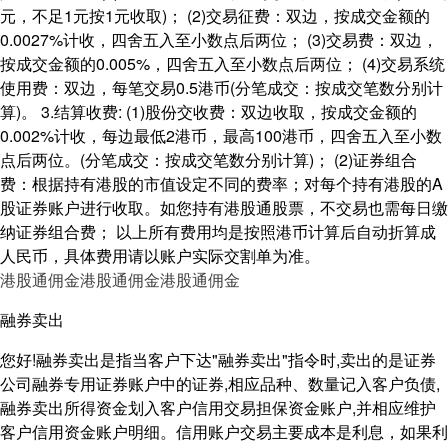
元，不足1元按1元收取)； (2)交易征费：双边，按成交金额的
0.0027%计收，四舍五入至小数点后两位； (3)交易费：双边，
按成交金额的0.005%，四舍五入至小数点后两位； (4)交易系统
使用费：双边，每笔交易0.5港币(分笔成交：按成交笔数分别计
算)。 3.结算收费: (1)股份交收费：双边收取，按成交金额的
0.002%计收，每边最低2港币，最高100港币，四舍五入至小数
点后两位。(分笔成交：按成交笔数分别计算)； (2)证券组合
费：根据持有港股的市值设定不同的费率；对每个持有港股的A
股证券账户进行收取。如您持有港股通股票，不交易也需每日缴
纳证券组合费； 以上所有费用均是按照港币计算后自动折算成
人民币，具体费用请以账户实际交割单为准。
港股通佣金
港股通佣金
港股通佣金
融券卖出
您好!融券卖出是指当客户下达"融券卖出"指令时,卖出的是证券
公司融券专用证券账户中的证券,相应品种、数量记入客户负债,
融券卖出所得资金划入客户信用交易担保资金账户,并相应维护
客户信用资金账户明细。信用账户交易主要成本是利息，如果利